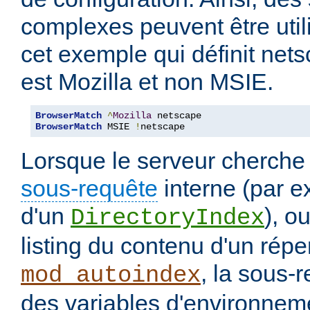
complexes peuvent être uti
cet exemple qui définit nets
est Mozilla et non MSIE.
BrowserMatch
^
Mozilla
BrowserMatch
 MSIE 
!
netscape
Lorsque le serveur cherche
sous-requête
interne (par e
d'un
), o
DirectoryIndex
listing du contenu d'un répe
, la sous-
mod_autoindex
des variables d'environneme