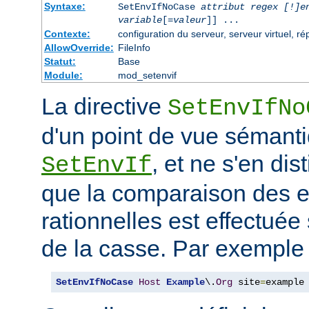
Syntaxe:
SetEnvIfNoCase
attribut regex [!]e
variable
[=
valeur
]] ...
Contexte:
configuration du serveur, serveur virtuel, ré
AllowOverride:
FileInfo
Statut:
Base
Module:
mod_setenvif
La directive
SetEnvIfNo
d'un point de vue sémanti
, et ne s'en dis
SetEnvIf
que la comparaison des 
rationnelles est effectuée
de la casse. Par exemple 
SetEnvIfNoCase
Host
Example
\.
Org
 site
=
example