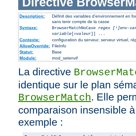
Directive
BrowserM
Description:
Définit des variables d'environnement en f
sans tenir compte de la casse
Syntaxe:
BrowserMatchNoCase
regex [!]env-va
variable
[=
valeur
]] ...
Contexte:
configuration du serveur, serveur virtuel, ré
AllowOverride:
FileInfo
Statut:
Base
Module:
mod_setenvif
La directive
BrowserMat
identique sur le plan séma
. Elle pe
BrowserMatch
comparaison insensible à
exemple :