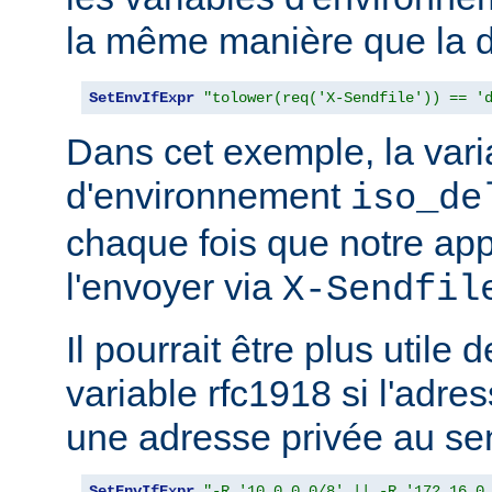
la même manière que la d
SetEnvIfExpr
"tolower(req('X-Sendfile')) == '
Dans cet exemple, la vari
d'environnement
iso_de
chaque fois que notre app
l'envoyer via
X-Sendfil
Il pourrait être plus utile 
variable rfc1918 si l'adres
une adresse privée au se
SetEnvIfExpr
"-R '10.0.0.0/8' || -R '172.16.0