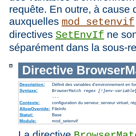
requête. En outre, à cause 
auxquelles
mod_setenvif
directives
ne son
SetEnvIf
séparément dans la sous-re
Directive
BrowserM
Description:
Définit des variables d'environnement en f
Syntaxe:
BrowserMatch
regex [!]env-variable
...
Contexte:
configuration du serveur, serveur virtuel, ré
AllowOverride:
FileInfo
Statut:
Base
Module:
mod_setenvif
La directive
BrowserMat