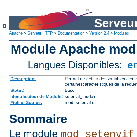
Serveu
Apache
>
Serveur HTTP
>
Documentation
>
Version 2.4
>
Modules
Module Apache mod_
Langues Disponibles:
e
Description:
Permet de définir des variables d'en
certainescaractéristiques de la requê
Statut:
Base
Identificateur de Module:
setenvif_module
Fichier Source:
mod_setenvif.c
Sommaire
Le module
mod_setenvif