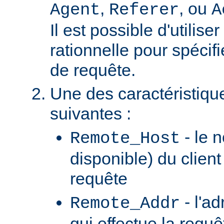
,
, ou
Agent
Referer
A
Il est possible d'utilis
rationnelle pour spécifi
de requête.
Une des caractéristiqu
suivantes :
- le n
Remote_Host
disponible) du client
requête
- l'ad
Remote_Addr
qui effectue la requê