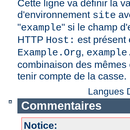
Cette ligne va définir la v
d'environnement
ave
site
"
" si le champ d
example
HTTP
est présent 
Host:
,
Example.Org
example
combinaison des mêmes c
tenir compte de la casse.
Langues D
Commentaires
Notice: