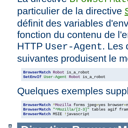
particulier de la directive
définit des variables d'e
fonction du contenu de l'
HTTP
. Les 
User-Agent
suivantes produisent le m
BrowserMatch
Robot
SetEnvIf
User-Agent
Robot
 is_a_robot
Quelques exemples suppl
BrowserMatch
^
Mozilla
 forms jpeg
=
yes browser
=
BrowserMatch
"^Mozilla/[2-3]"
BrowserMatch
 MSIE 
!
javascript