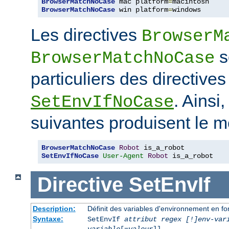
BrowserMatchNoCase
 mac platform
=
BrowserMatchNoCase
 win platform
=
windows
Les directives
BrowserM
s
BrowserMatchNoCase
particuliers des directive
. Ainsi
SetEnvIfNoCase
suivantes produisent le m
BrowserMatchNoCase
Robot
SetEnvIfNoCase
User-Agent
Robot
 is_a_robot
Directive
SetEnvIf
Description:
Définit des variables d'environnement en fon
Syntaxe:
SetEnvIf
attribut regex [!]env-var
variable
[=
valeur
]] ...