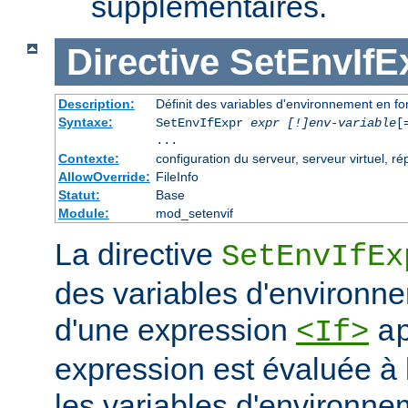
supplémentaires.
Directive
SetEnvIfE
Description:
Définit des variables d'environnement en f
Syntaxe:
SetEnvIfExpr
expr [!]env-variable
[
...
Contexte:
configuration du serveur, serveur virtuel, ré
AllowOverride:
FileInfo
Statut:
Base
Module:
mod_setenvif
La directive
SetEnvIfEx
des variables d'environne
d'une expression
<If>
a
expression est évaluée à l'
les variables d'environn