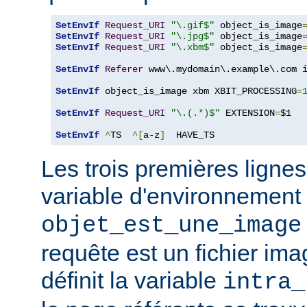
SetEnvIf
Request_URI
"\.gif$"
 object_is_image
SetEnvIf
Request_URI
"\.jpg$"
 object_is_image
SetEnvIf
Request_URI
"\.xbm$"
 object_is_image
SetEnvIf
Referer
 www\.mydomain\.example\.com i
SetEnvIf
 object_is_image xbm XBIT_PROCESSING
=
SetEnvIf
Request_URI
"\.(.*)$"
 EXTENSION
=
$1

SetEnvIf
^
TS  
^[
a-z
]
  HAVE_TS
Les trois premières lignes
variable d'environnement
objet_est_une_image
requête est un fichier ima
définit la variable
intra_