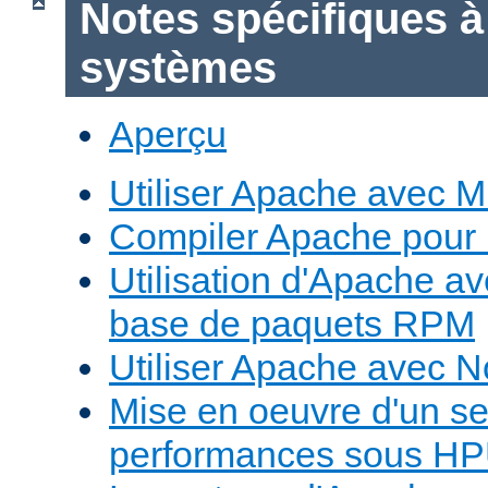
Notes spécifiques à
systèmes
Aperçu
Utiliser Apache avec 
Compiler Apache pour
Utilisation d'Apache a
base de paquets RPM
Utiliser Apache avec 
Mise en oeuvre d'un s
performances sous H